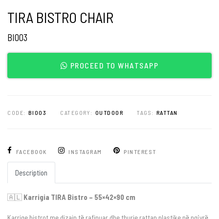
TIRA BISTRO CHAIR
BI003
PROCEED TO WHATSAPP
CODE:
BI003
CATEGORY:
OUTDOOR
TAGS:
RATTAN
FACEBOOK
INSTAGRAM
PINTEREST
Description
🇦🇱
Karrigia TIRA Bistro – 55×42×90 cm
Karrige bistrot me dizajn të rafinuar dhe thurje rattan plastike në ngjyrë