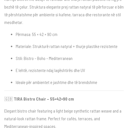
bezhë të çelur. Struktura elegante prej rattan natyral të përforcuar e bën
të përshtatshme për ambiente si kafene, tarraca dhe restorante në stil
mesdhetar.
Përmasa: 55 × 42 × 90 cm
Materiale: Strukturë rattan natyral + thurje plastike rezistente
Stili: Bistro – Boho – Mediterranean
E lehtë, rezistente ndaj lagështirës dhe UV
Ideale për ambientet e jashtme dhe të brendshme
🇬🇧
TIRA Bistro Chair – 55×42×90 cm
Elegant bistro chair featuring a light beige synthetic rattan weave and a
natural-look rattan frame. Perfect for cafés, terraces, and
Mediterranean-inspired spaces.