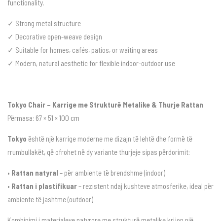
functionality.
✓ Strong metal structure
✓ Decorative open-weave design
✓ Suitable for homes, cafés, patios, or waiting areas
✓ Modern, natural aesthetic for flexible indoor-outdoor use
Tokyo Chair – Karrige me Strukturë Metalike & Thurje Rattan
Përmasa: 67 × 51 × 100 cm
Tokyo
është një karrige moderne me dizajn të lehtë dhe formë të
rrumbullakët, që ofrohet në dy variante thurjeje sipas përdorimit:
•
Rattan natyral
– për ambiente të brendshme (indoor)
•
Rattan i plastifikuar
– rezistent ndaj kushteve atmosferike, ideal për
ambiente të jashtme (outdoor)
Kombinimi i materialeve natyrore me strukturë metalike krijon një