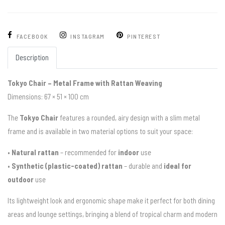
FACEBOOK
INSTAGRAM
PINTEREST
Description
Tokyo Chair – Metal Frame with Rattan Weaving
Dimensions: 67 × 51 × 100 cm
The
Tokyo Chair
features a rounded, airy design with a slim metal
frame and is available in two material options to suit your space:
•
Natural rattan
– recommended for
indoor
use
•
Synthetic (plastic-coated) rattan
– durable and
ideal for
outdoor
use
Its lightweight look and ergonomic shape make it perfect for both dining
areas and lounge settings, bringing a blend of tropical charm and modern