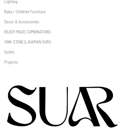
Lighting
Baby / Children Furniture
Decor & Accessories
READY-MADE COMBINATIONS
SINK STONE (LAVAMAN GURI)
Outlet
Projects