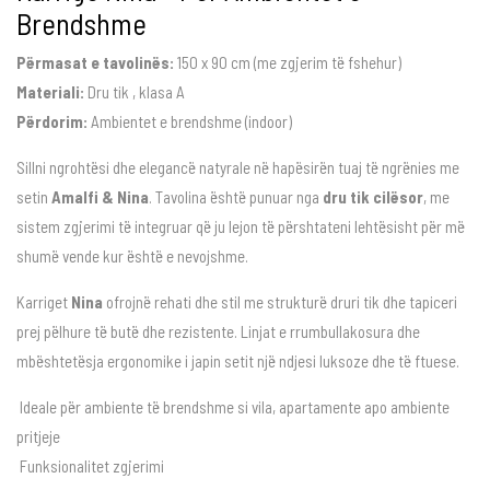
Brendshme
Përmasat e tavolinës:
150 x 90 cm (me zgjerim të fshehur)
Materiali:
Dru tik , klasa A
Përdorim:
Ambientet e brendshme (indoor)
Sillni ngrohtësi dhe elegancë natyrale në hapësirën tuaj të ngrënies me
setin
Amalfi & Nina
. Tavolina është punuar nga
dru tik cilësor
, me
sistem zgjerimi të integruar që ju lejon të përshtateni lehtësisht për më
shumë vende kur është e nevojshme.
Karriget
Nina
ofrojnë rehati dhe stil me strukturë druri tik dhe tapiceri
prej pëlhure të butë dhe rezistente. Linjat e rrumbullakosura dhe
mbështetësja ergonomike i japin setit një ndjesi luksoze dhe të ftuese.
Ideale për ambiente të brendshme si vila, apartamente apo ambiente
pritjeje
Funksionalitet zgjerimi