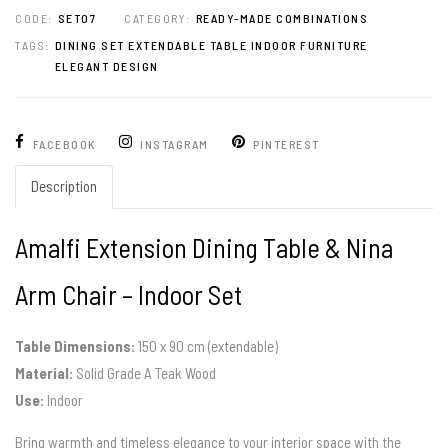
CODE:
SET07
CATEGORY:
READY-MADE COMBINATIONS
TAGS:
DINING SET EXTENDABLE TABLE INDOOR FURNITURE
ELEGANT DESIGN
FACEBOOK
INSTAGRAM
PINTEREST
Description
Amalfi Extension Dining Table & Nina
Arm Chair – Indoor Set
Table Dimensions:
150 x 90 cm (extendable)
Material:
Solid Grade A Teak Wood
Use:
Indoor
Bring warmth and timeless elegance to your interior space with the